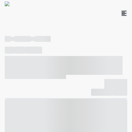
----
----- -----
----- -----
----
-----
---- ------
----- ----- -- ------ ---- ---- -- ----- ----- -----
--- ------
----- ----- -- ------ ----- ----- -- ------
-------------
Compartilhar
Favorito