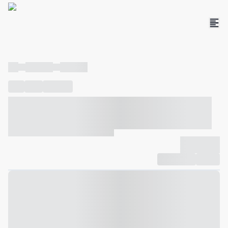
----
----- -----
----- -----
----
-----
---- ------
----- ----- -- ------ ---- ---- -- ----- ----- -----
--- ------
----- ----- -- ------ ----- ----- -- ------
-------------
Compartilhar
Favorito