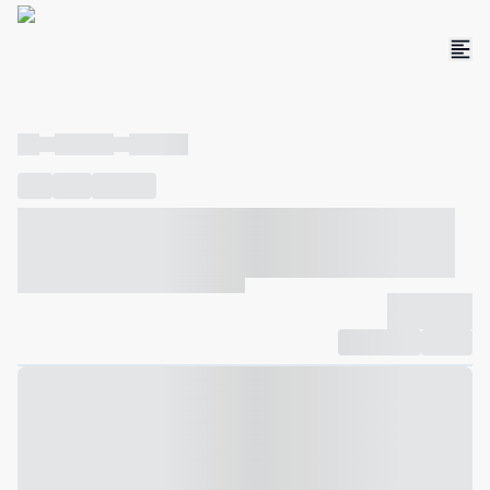
----
----- -----
----- -----
----
-----
---- ------
----- ----- -- ------ ---- ---- -- ----- ----- -----
--- ------
----- ----- -- ------ ----- ----- -- ------
-------------
Compartilhar
Favorito