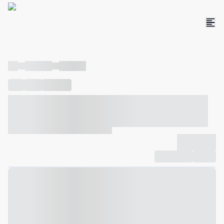
----
----- -----
----- -----
----
-----
---- ------
----- ----- -- ------ ---- ---- -- ----- ----- -----
--- ------
----- ----- -- ------ ----- ----- -- ------
-------------
Compartilhar
Favorito