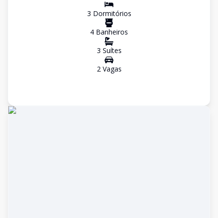
3
Dormitório
s
4
Banheiro
s
3
Suíte
s
2
Vaga
s