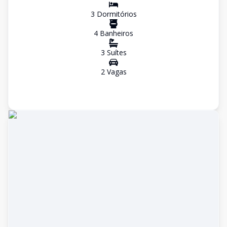
3
Dormitório
s
4
Banheiro
s
3
Suíte
s
2
Vaga
s