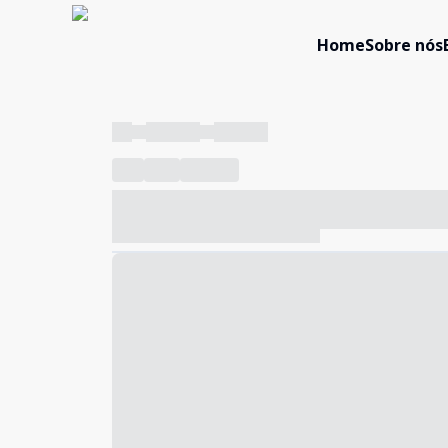
Home
Sobre nós
----
----- -----
----- -----
----
-----
---- ------
----- ----- -- ------ ---- ---- -- ---
----- ----- -- ------ ----- ----- -- ------