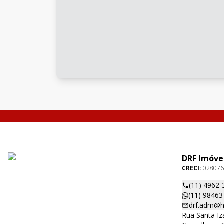
DRF Imóve
CRECI:
028076
(11) 4962-
(11) 98463
drf.adm@h
Rua Santa Iza