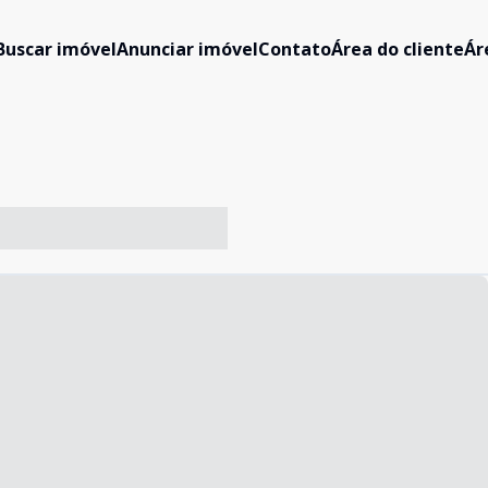
Buscar imóvel
Anunciar imóvel
Contato
Área do cliente
Ár
-- ----- ----- --- ------