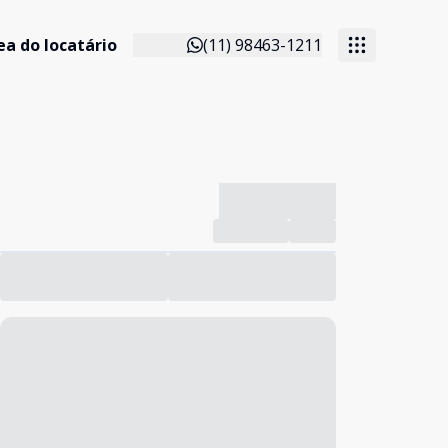
ea do locatário
(11) 98463-1211
-------------
Compartilhar
Favorito