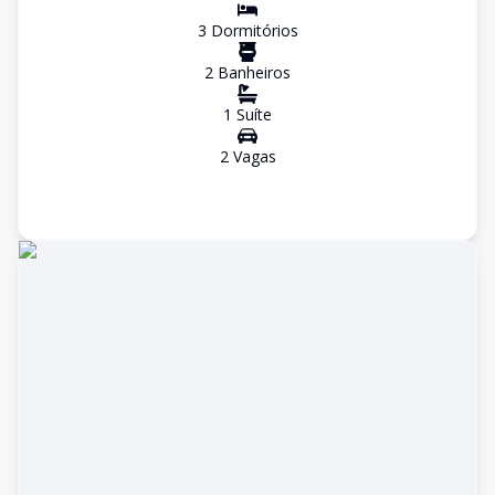
3
Dormitório
s
2
Banheiro
s
1
Suíte
2
Vaga
s