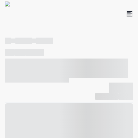
----
----- -----
----- -----
----
-----
---- ------
----- ----- -- ------ ---- ---- -- ----- ----- -----
--- ------
----- ----- -- ------ ----- ----- -- ------
-------------
Compartilhar
Favorito