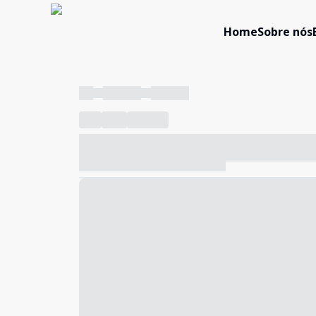
Home
Sobre nós
----
----- -----
----- -----
----
-----
---- ------
----- ----- -- ------ ---- ---- -- ---
----- ----- -- ------ ----- ----- -- ------