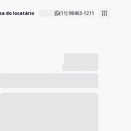
ea do locatário
(11) 98463-1211
-------------
Compartilhar
Favorito