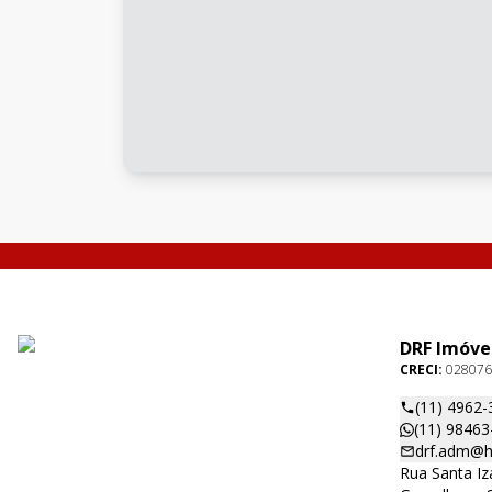
DRF Imóve
CRECI:
028076
(11) 4962-
(11) 98463
drf.adm@h
Rua Santa Iza