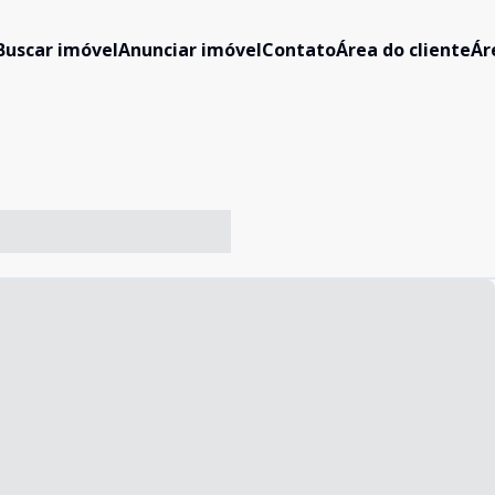
Buscar imóvel
Anunciar imóvel
Contato
Área do cliente
Ár
-- ----- ----- --- ------