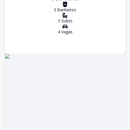
3
Banheiro
s
3
Suíte
s
4
Vaga
s