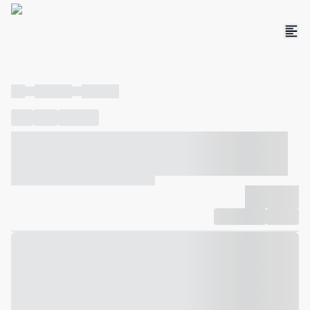
----
----- -----
----- -----
----
-----
---- ------
----- ----- -- ------ ---- ---- -- ----- ----- -----
--- ------
----- ----- -- ------ ----- ----- -- ------
-------------
Compartilhar
Favorito