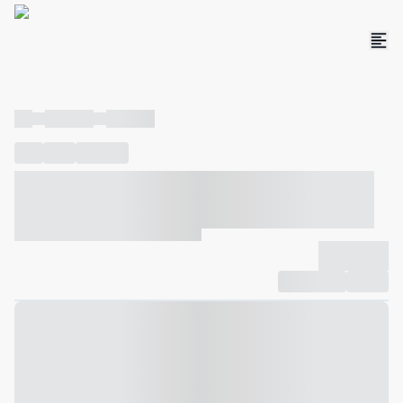
----
----- -----
----- -----
----
-----
---- ------
----- ----- -- ------ ---- ---- -- ----- ----- -----
--- ------
----- ----- -- ------ ----- ----- -- ------
-------------
Compartilhar
Favorito