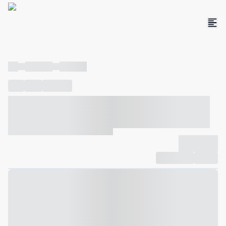
----
----- -----
----- -----
----
-----
---- ------
----- ----- -- ------ ---- ---- -- ----- ----- -----
--- ------
----- ----- -- ------ ----- ----- -- ------
-------------
Compartilhar
Favorito