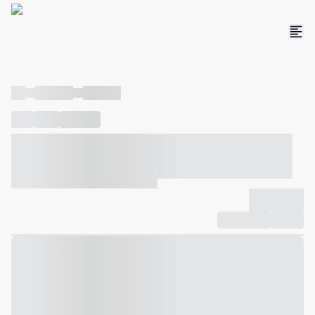
----
----- -----
----- -----
----
-----
---- ------
----- ----- -- ------ ---- ---- -- ----- ----- -----
--- ------
----- ----- -- ------ ----- ----- -- ------
-------------
Compartilhar
Favorito