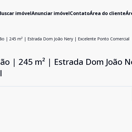
Buscar imóvel
Anunciar imóvel
Contato
Área do cliente
Ár
ão | 245 m² | Estrada Dom João Nery | Excelente Ponto Comercial
ção | 245 m² | Estrada Dom João N
l