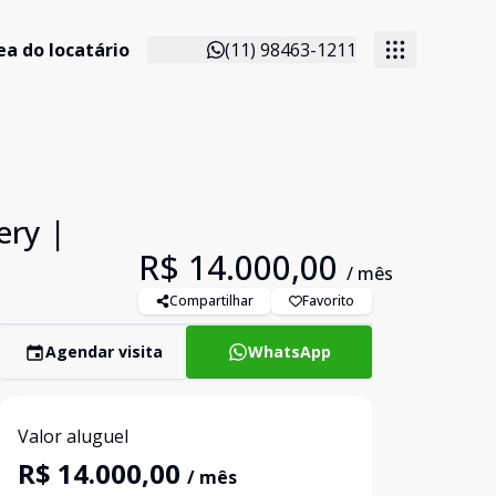
ea do locatário
(11) 98463-1211
ery |
R$ 14.000,00
/ mês
Compartilhar
Favorito
Agendar visita
WhatsApp
Valor aluguel
R$ 14.000,00
/ mês