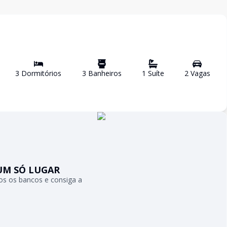
3
Dormitório
s
3
Banheiro
s
1
Suíte
2
Vaga
s
UM SÓ LUGAR
s os bancos e consiga a