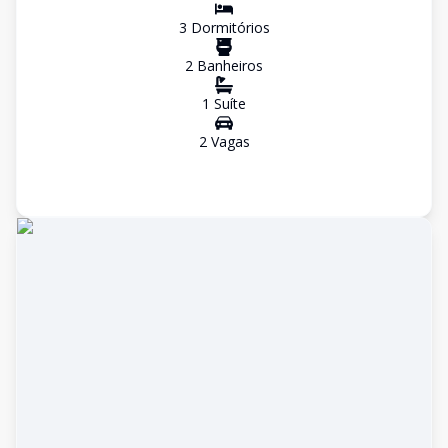
3
Dormitório
s
2
Banheiro
s
1
Suíte
2
Vaga
s