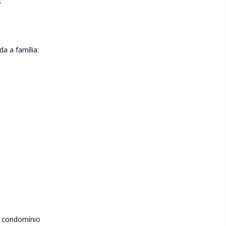
s
a a família:
o condomínio